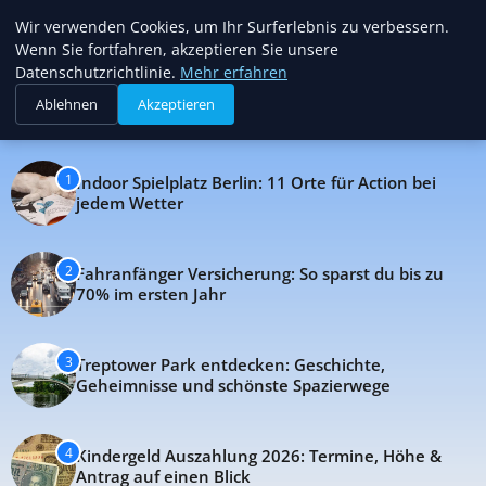
Mariannes Kinderladen - Nachric
Mariannes
Wir verwenden Cookies, um Ihr Surferlebnis zu verbessern.
Kinderladen
Wenn Sie fortfahren, akzeptieren Sie unsere
Datenschutzrichtlinie.
Mehr erfahren
NACHRICHTEN, TIPPS UND
EINBLICKE
Ablehnen
Akzeptieren
1
Indoor Spielplatz Berlin: 11 Orte für Action bei
jedem Wetter
2
Fahranfänger Versicherung: So sparst du bis zu
70% im ersten Jahr
3
Treptower Park entdecken: Geschichte,
Geheimnisse und schönste Spazierwege
4
Kindergeld Auszahlung 2026: Termine, Höhe &
Antrag auf einen Blick