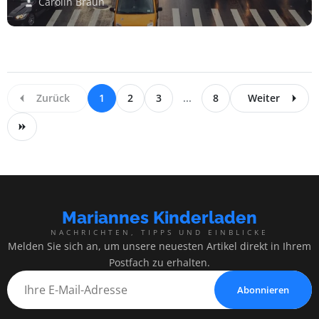
Carolin Braun
Zurück
1
2
3
...
8
Weiter
Mariannes Kinderladen
NACHRICHTEN, TIPPS UND EINBLICKE
Melden Sie sich an, um unsere neuesten Artikel direkt in Ihrem
Postfach zu erhalten.
Abonnieren