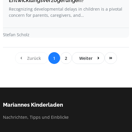
Entwicklungsverzögerungen?
Recognizing developmental delays in children is a pivotal
concern for parents, caregivers, and…
Stefan Scholz
Zurück
1
2
Weiter
Mariannes Kinderladen
Nachrichten, Tipps und Einblicke