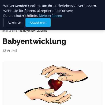
Mariannes
Wir verwenden Cookies, um Ihr Surferlebnis zu verbessern.
Kinderladen
Wenn Sie fortfahren, akzeptieren Sie unsere
Datenschutzrichtlinie.
Mehr erfahren
Ablehnen
Akzeptieren
Startseite
Babyentwicklung
Babyentwicklung
12 Artikel