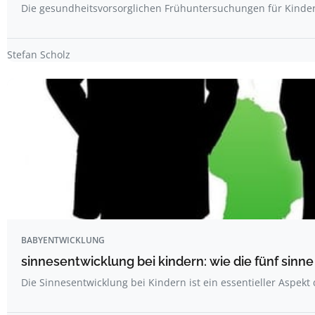
Die gesundheitsvorsorglichen Frühuntersuchungen für Kinder
Stefan Scholz
BABYENTWICKLUNG
sinnesentwicklung bei kindern: wie die fünf sin
Die Sinnesentwicklung bei Kindern ist ein essentieller Aspekt