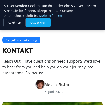
Mariannes
Wir verwenden Cookies, um Ihr Surferlebnis zu verbessern.
Kinderladen
Wenn Sie fortfahren, akzeptieren Sie unsere
Datenschutzrichtlinie.
Mehr erfahren
Ablehnen
Akzeptieren
Startseite
Baby-Erstausstattung
KONTAKT
Baby-Erstausstattung
KONTAKT
Reach Out Have questions or need support? We’d love
to hear from you and help you on your journey into
parenthood. Follow us:
Melanie Fischer
27. Juni 2025