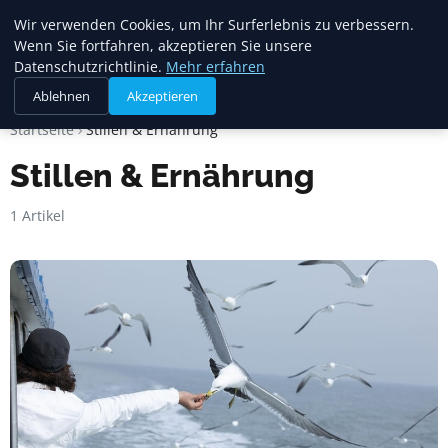
Mariannes
Wir verwenden Cookies, um Ihr Surferlebnis zu verbessern.
Kinderladen
Wenn Sie fortfahren, akzeptieren Sie unsere
Datenschutzrichtlinie.
Mehr erfahren
Ablehnen
Akzeptieren
Startseite
Stillen & Ernährung
Stillen & Ernährung
1 Artikel