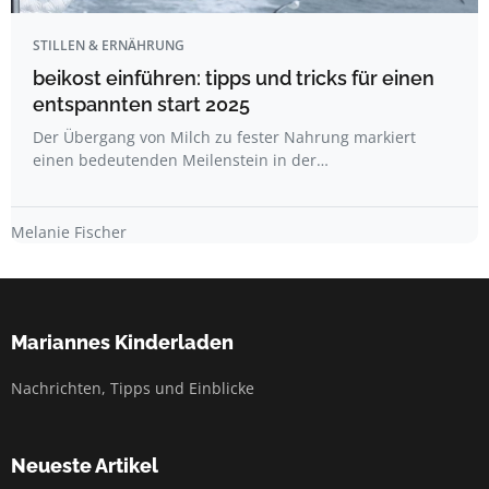
STILLEN & ERNÄHRUNG
beikost einführen: tipps und tricks für einen
entspannten start 2025
Der Übergang von Milch zu fester Nahrung markiert
einen bedeutenden Meilenstein in der…
Melanie Fischer
Mariannes Kinderladen
Nachrichten, Tipps und Einblicke
Neueste Artikel