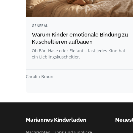
GENERAL
Warum Kinder emotionale Bindung zu
Kuscheltieren aufbauen
Ob Bär, Hase oder Elefant – fast jedes Kind hat
ein Lieblingskuscheltier.
Carolin Braun
Mariannes Kinderladen
Neuest
Nachrichten, Tipps und Einblicke