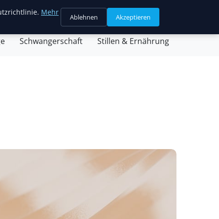
tzrichtlinie.
Mehr
Ablehnen
Akzeptieren
sein & Partnerschaft
Familienleben & Alltag
ge
Schwangerschaft
Stillen & Ernährung