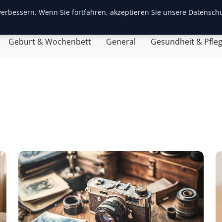
erbessern. Wenn Sie fortfahren, akzeptieren Sie unsere Datenschu
ite
Baby-Erstausstattung
Babyentwicklung
Eltern
Geburt & Wochenbett
General
Gesundheit & Pfle