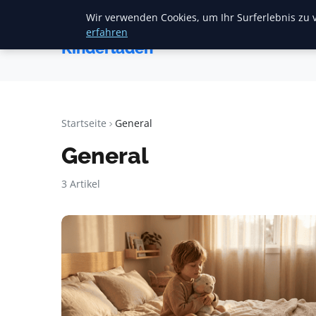
Wir verwenden Cookies, um Ihr Surferlebnis zu v
Startse
Mariannes
erfahren
Kinderladen
Startseite
General
General
3 Artikel