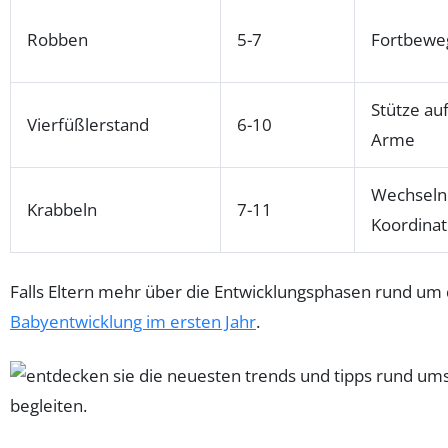
Robben
5-7
Fortbewe
Stütze au
Vierfüßlerstand
6-10
Arme
Wechseln
Krabbeln
7-11
Koordinat
Falls Eltern mehr über die Entwicklungsphasen rund um d
Babyentwicklung im ersten Jahr
.