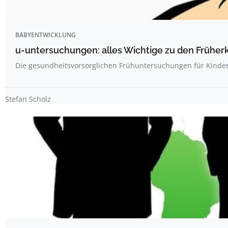
BABYENTWICKLUNG
u-untersuchungen: alles Wichtige zu den Frühe
Die gesundheitsvorsorglichen Frühuntersuchungen für Kinder
Stefan Scholz