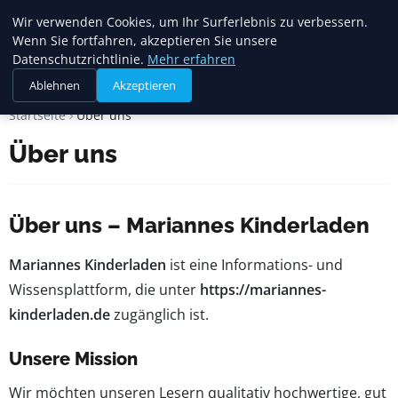
Mariannes
Wir verwenden Cookies, um Ihr Surferlebnis zu verbessern.
Kinderladen
Wenn Sie fortfahren, akzeptieren Sie unsere
Datenschutzrichtlinie.
Mehr erfahren
Ablehnen
Akzeptieren
Startseite
Über uns
Über uns
Über uns – Mariannes Kinderladen
Mariannes Kinderladen
ist eine Informations- und
Wissensplattform, die unter
https://mariannes-
kinderladen.de
zugänglich ist.
Unsere Mission
Wir möchten unseren Lesern qualitativ hochwertige, gut