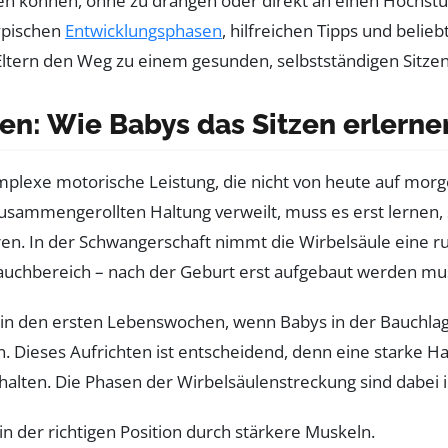
ten können, ohne zu drängen oder direkt an einen Hochstuh
typischen
Entwicklungsphasen
, hilfreichen Tipps und belie
tern den Weg zu einem gesunden, selbstständigen Sitzen 
n: Wie Babys das Sitzen erlerne
omplexe motorische Leistung, die nicht von heute auf morg
usammengerollten Haltung verweilt, muss es erst lernen, 
ieren. In der Schwangerschaft nimmt die Wirbelsäule eine 
auchbereich – nach der Geburt erst aufgebaut werden mu
 in den ersten Lebenswochen, wenn Babys in der Bauchlag
 Dieses Aufrichten ist entscheidend, denn eine starke Hal
lten. Die Phasen der Wirbelsäulenstreckung sind dabei in 
in der richtigen Position durch stärkere Muskeln.