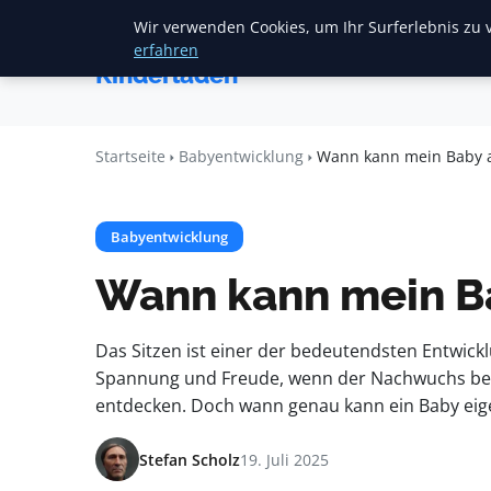
Wir verwenden Cookies, um Ihr Surferlebnis zu v
Startse
Mariannes
erfahren
Kinderladen
Startseite
Babyentwicklung
Wann kann mein Baby al
Babyentwicklung
Wann kann mein Ba
Das Sitzen ist einer der bedeutendsten Entwickl
Spannung und Freude, wenn der Nachwuchs begin
entdecken. Doch wann genau kann ein Baby eigen
Stefan Scholz
19. Juli 2025