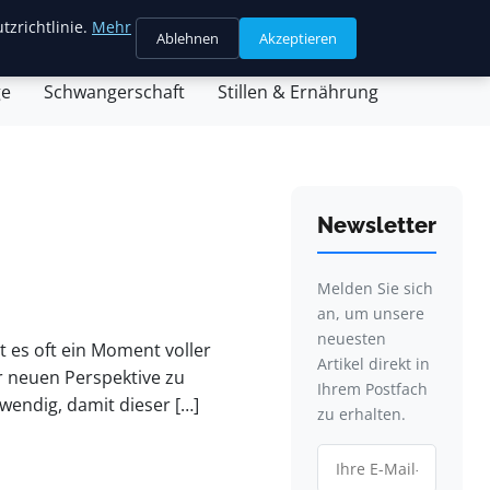
tzrichtlinie.
Mehr
Ablehnen
Akzeptieren
sein & Partnerschaft
Familienleben & Alltag
ge
Schwangerschaft
Stillen & Ernährung
Newsletter
Melden Sie sich
an, um unsere
neuesten
t es oft ein Moment voller
Artikel direkt in
r neuen Perspektive zu
Ihrem Postfach
wendig, damit dieser […]
zu erhalten.