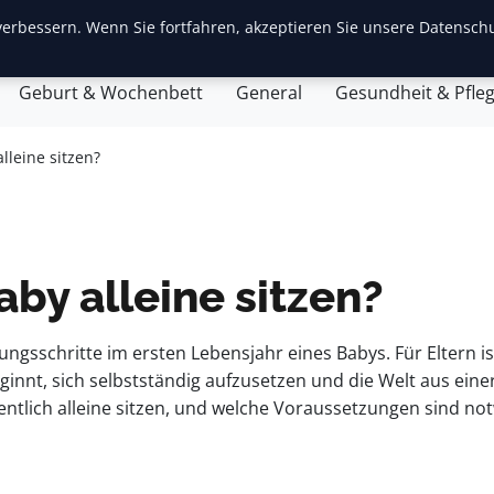
erbessern. Wenn Sie fortfahren, akzeptieren Sie unsere Datenschu
ite
Baby-Erstausstattung
Babyentwicklung
Eltern
Geburt & Wochenbett
General
Gesundheit & Pfle
leine sitzen?
by alleine sitzen?
ungsschritte im ersten Lebensjahr eines Babys. Für Eltern is
nt, sich selbstständig aufzusetzen und die Welt aus eine
tlich alleine sitzen, und welche Voraussetzungen sind not