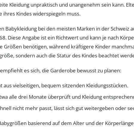
te Kleidung unpraktisch und unangenehm sein kann. Eltern 
se ihres Kindes widerspiegeln muss.
en Babykleidung bei den meisten Marken in der Schweiz au
68. Diese Angabe ist ein Richtwert und kann je nach Körp
inere Größen benötigen, während kräftigere Kinder manchm
größe, sondern auch die Statur des Kindes beachtet werd
mpfiehlt es sich, die Garderobe bewusst zu planen:
t aus vielseitigen, bequem sitzenden Kleidungsstücken.
etwa alle drei Monate überprüft und Kleidung entspreche
chnell nicht mehr passt, lässt sich gut weitergeben oder 
r Babygrößen basierend auf dem Alter und der Körperlänge