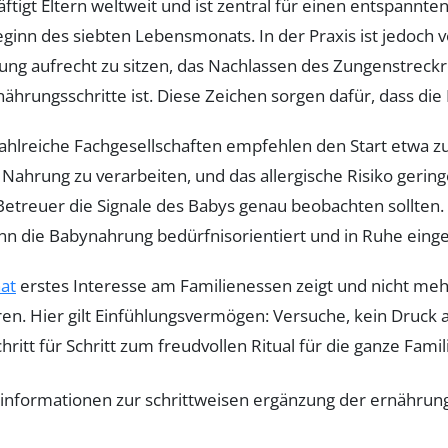
tigt Eltern weltweit und ist zentral für einen entspannte
nn des siebten Lebensmonats. In der Praxis ist jedoch v
zung aufrecht zu sitzen, das Nachlassen des Zungenstreckr
rnährungsschritte ist. Diese Zeichen sorgen dafür, dass die
ahlreiche Fachgesellschaften empfehlen den Start etwa z
 Nahrung zu verarbeiten, und das allergische Risiko gering
etreuer die Signale des Babys genau beobachten sollten. 
ann die Babynahrung bedürfnisorientiert und in Ruhe eing
at
erstes Interesse am Familienessen zeigt und nicht mehr 
en. Hier gilt Einfühlungsvermögen: Versuche, kein Druck 
hritt für Schritt zum freudvollen Ritual für die ganze Fami