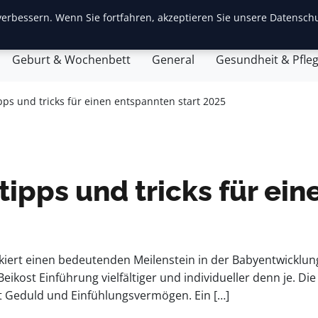
erbessern. Wenn Sie fortfahren, akzeptieren Sie unsere Datenschu
ite
Baby-Erstausstattung
Babyentwicklung
Eltern
Geburt & Wochenbett
General
Gesundheit & Pfle
ipps und tricks für einen entspannten start 2025
tipps und tricks für ei
ert einen bedeutenden Meilenstein in der Babyentwicklung 
Beikost Einführung vielfältiger und individueller denn je.
 Geduld und Einfühlungsvermögen. Ein […]