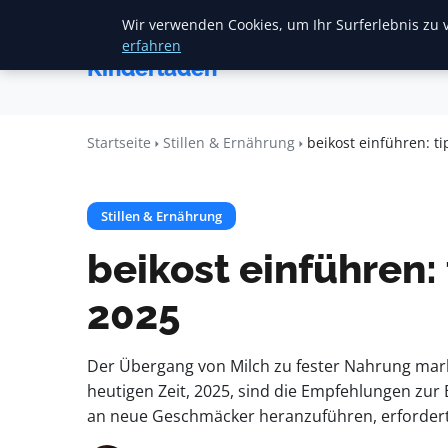
Wir verwenden Cookies, um Ihr Surferlebnis zu v
Startse
Mariannes
erfahren
Kinderladen
Startseite
Stillen & Ernährung
beikost einführen: t
Stillen & Ernährung
beikost einführen: 
2025
Der Übergang von Milch zu fester Nahrung marki
heutigen Zeit, 2025, sind die Empfehlungen zur 
an neue Geschmäcker heranzuführen, erfordert