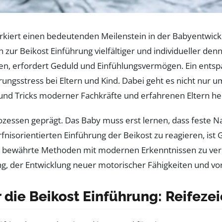
kiert einen bedeutenden Meilenstein in der Babyentwicklu
 zur Beikost Einführung vielfältiger und individueller den
erfordert Geduld und Einfühlungsvermögen. Ein entspannt
ngsstress bei Eltern und Kind. Dabei geht es nicht nur 
s und Tricks moderner Fachkräfte und erfahrenen Eltern he
zessen geprägt. Das Baby muss erst lernen, dass feste Nah
isorientierten Einführung der Beikost zu reagieren, ist G
g, bewährte Methoden mit modernen Erkenntnissen zu verb
ung, der Entwicklung neuer motorischer Fähigkeiten und v
r die Beikost Einführung: Reifez