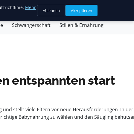
tzrichtlinie.
Mehr
Ablehnen
Akzeptieren
sein & Partnerschaft
Familienleben & Alltag
ge
Schwangerschaft
Stillen & Ernährung
nen entspannten start
und stellt viele Eltern vor neue Herausforderungen. In der
 Die richtige Babynahrung zu wählen und den Säugling behuts