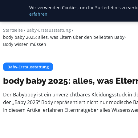
Mariannes
Wir verwenden Cookies, um Ihr Surferlebnis zu verbe
Kinderladen
erfahren
Startseite
Baby-Erstausstattung
body baby 2025: alles, was Eltern über den beliebten Baby-
Body wissen müssen
Baby-Erstausstattung
body baby 2025: alles, was Elt
Der Babybody ist ein unverzichtbares Kleidungsstück in d
der „Baby 2025“ Body repräsentiert nicht nur modische 
In diesem Artikel erfahren Elternratgeber alles Wissenswer