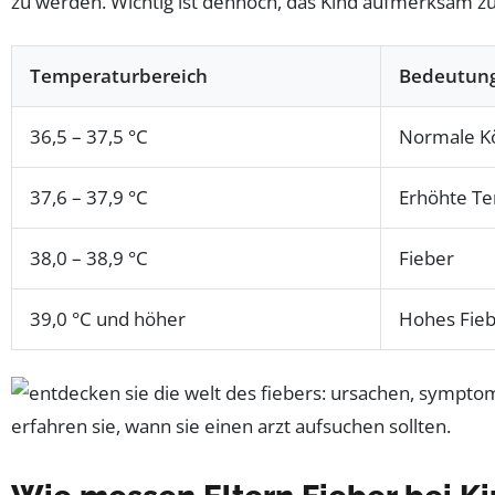
zu werden. Wichtig ist dennoch, das Kind aufmerksam z
Temperaturbereich
Bedeutun
36,5 – 37,5 °C
Normale K
37,6 – 37,9 °C
Erhöhte T
38,0 – 38,9 °C
Fieber
39,0 °C und höher
Hohes Fie