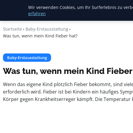
Mariannes
Wir verwenden Cookies, um Ihr Surferlebnis zu verbe
Kinderladen
erfahren
Startseite
Baby-Erstausstattung
Was tun, wenn mein Kind Fieber hat?
Baby-Erstausstattung
Was tun, wenn mein Kind Fieber
Wenn das eigene Kind plötzlich Fieber bekommt, sind viel
erforderlich wird. Fieber ist bei Kindern ein häufiges Sym
Körper gegen Krankheitserreger kämpft. Die Temperatur 