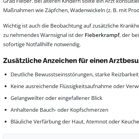
Grad Fieber. Bei älteren Kindern sollte ein Arzt konsul
Maßnahmen wie Zäpfchen, Wadenwickeln (z. B. mit Produk
Wichtig ist auch die Beobachtung auf zusätzliche Krank
zu nehmendes Warnsignal ist der
Fieberkrampf
, der be
sofortige Notfallhilfe notwendig.
Zusätzliche Anzeichen für einen Arztbes
Deutliche Bewusstseinsstörungen, starke Reizbarkeit 
Keine ausreichende Flüssigkeitsaufnahme oder Ver
Gelangweilter oder eingefallener Blick
Anhaltende Bauch- oder Kopfschmerzen
Bläuliche Verfärbung der Haut, Atemnot oder Keuch