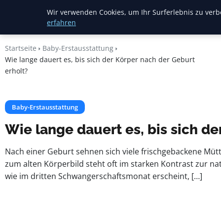
Mariannes
Wir verwenden Cookies, um Ihr Surferlebnis zu verbe
Kinderladen
erfahren
Startseite
Baby-Erstausstattung
Wie lange dauert es, bis sich der Körper nach der Geburt
erholt?
Baby-Erstausstattung
Wie lange dauert es, bis sich de
Nach einer Geburt sehnen sich viele frischgebackene Müt
zum alten Körperbild steht oft im starken Kontrast zur na
wie im dritten Schwangerschaftsmonat erscheint, […]